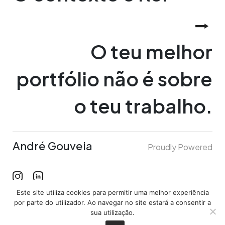
⭢
O teu melhor
portfólio não é sobre
o teu trabalho.
André Gouveia
Proudly Powered
Este site utiliza cookies para permitir uma melhor experiência
Junte-se à Comunidade
por parte do utilizador. Ao navegar no site estará a consentir a
sua utilização.
Subscribe