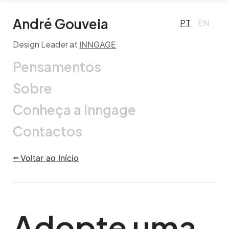
André Gouveia
PT
EN
Design Leader at
INNGAGE
Pensamentos
Sobre
Conheça a Inngage
Contactos
⭠
Voltar ao Início
Adopte uma